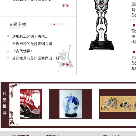
剧
更多
制
苏
苏
​珐琅彩工艺源于唐代...
桃
桃
走近神秘的吴越青铜兵器
《古代佛像》
沙
苏州盆景与苏州园林同出一脉
苏
更多
草