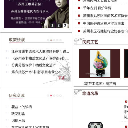
苏州民间工艺技艺培训
千年古刹 百炉争辉
苏州市姑苏区民间艺术家协会
中国编钟首次在卢浮宫展出
1
2
3
苏州市玉石雕刻行业协会琥珀
民间工艺
江苏苏州非遗传承人取消终身制可进...
《苏州市非物质文化遗产保护条例》...
分类分级保护非物质文化遗产
第六批苏州市“非遗”项目名录公布
更多
《葫芦工笔画》葫芦画
非遗名录
花盆上的锔活
香
宋
珐花彩盘
制
识砚六法
苏式家具的文人审美意趣