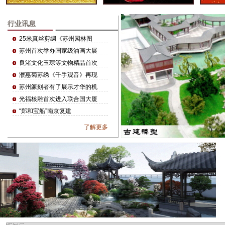
行业讯息
25米真丝剪绸《苏州园林图
苏州首次举办国家级油画大展
良渚文化玉琮等文物精品首次
濮惠菊苏绣《千手观音》再现
苏州篆刻者有了展示才华的机
光福核雕首次进入联合国大厦
“郑和宝船”南京复建
了解更多