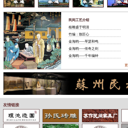
民间工艺介绍
核雕盛于明清
竹编：致匠心
金海鸥-----琴瑟和鸣
金海鸥-----传奇之剑
金海鸥-----千年编钟
更
友情链接