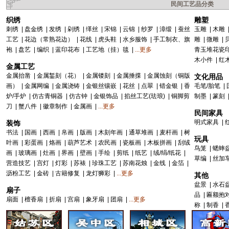
民间工艺品分类
织绣
雕塑
刺绣
|
盘金绣
|
发绣
|
剁绣
|
缂丝
|
宋锦
|
云锦
|
纱罗
|
漳缎
|
蚕丝
玉雕
|
木雕
工艺
|
花边（常熟花边）
|
花线
|
虎头鞋
|
水乡服饰
|
手工制衣、旗
雕
|
微雕
|
袍
|
盘艺
|
编织
|
蓝印花布
|
工艺地（挂）毯
|
...更多
青玉堆花瓷
木小件
|
红
金属工艺
金属抬凿
|
金属錾刻（花）
|
金属镂刻
|
金属捶揲
|
金属蚀刻（铜版
文化用品
画）
|
金属网编
|
金属浇铸
|
金银丝镶嵌
|
花丝
|
点翠
|
错金银
|
香
毛笔/胎笔
|
炉/手炉
|
仿古青铜器
|
仿古钟
|
金银饰品
|
掐丝工艺(珐琅)
|
铜脚剪
制墨
|
篆刻
刀
|
蟹八件
|
徽章制作
|
金属画
|
...更多
民间家具
明式家具
|
装饰
书法
|
国画
|
西画
|
帛画
|
版画
|
木刻年画
|
通草堆画
|
麦杆画
|
树
玩具
叶画
|
彩蛋画
|
烙画
|
葫芦艺术
|
农民画
|
瓷板画
|
木板拼画
|
刮绒
鸟笼
|
蟋蟀
画
|
玻璃画
|
灶画
|
界画
|
壁画
|
手绘
|
剪纸
|
纸艺
|
绒/绢/纸花
|
草编
|
丝加
营造技艺
|
宫灯
|
灯彩
|
苏裱
|
珍珠工艺
|
苏南花烛
|
金线
|
金箔
|
沥粉工艺
|
金砖
|
古籍修复
|
龙灯狮彩
|
...更多
其他
盆景
|
水石
扇子
品
|
匾额抱
扇面
|
檀香扇
|
折扇
|
宫扇
|
象牙扇
|
团扇
|
...更多
称
|
制香
|